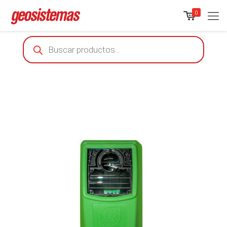
0
Products
search