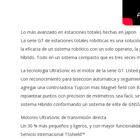
Lo más avanzado en estaciones totales hechas en Japon
La serie GT de estaciones totales robóticas es una soluc
la eficacia de un sistema robótico con un solo operario, l
híbrido. Todo en un sistema compacto que es tres veces m
La tecnología UltraSonic es el motor de la serie GT. Usted
con reconocimiento para biseccion automatica y seguimie
agregar una controIadora Topcon mas Magnet fieId con BIu
repIantear puntos ocn precision de miIimetros sea faciI, s
sistema Hibrido conformando un sistema de eIite de GNSS
Motores UltraSonic de transmisión directa
Un 30 % más pequeños y ligeros, y con mayor funcionalid
Servicio internacional TSshield™