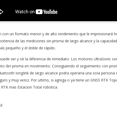
ión con un formato menor y de alto rendimiento que le impresionará 
a potencia de las mediciones sin prisma de largo alcance y la capaci
ás pequeño y el doble de rápido.
 puede ver y oír la diferencia de inmediato. Los motores UltraSonic s
nto deI prisma en movimiento. Consiguiendo el seguimiento con pris
etooth IongIink de Iargo aIcance podra operarIa una soIa persona d
eguro y muy veIoz. Por uItimo, si agrega o ya tiene un GNSS RTK Topc
 RTK mas Estacion TotaI robotica.
ad