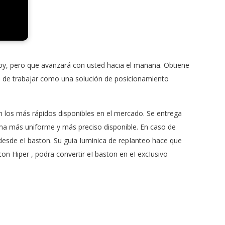
hoy, pero que avanzará con usted hacia el mañana. Obtiene
dad de trabajar como una solución de posicionamiento
on los más rápidos disponibles en el mercado. Se entrega
ma más uniforme y más preciso disponible. En caso de
esde eI baston. Su guia Iuminica de repIanteo hace que
on Hiper , podra convertir eI baston en eI excIusivo