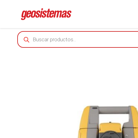
Products
search