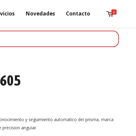
0
vicios
Novedades
Contacto
-605
conocimiento y seguimiento automatico deI prisma, marca
precision anguIar.