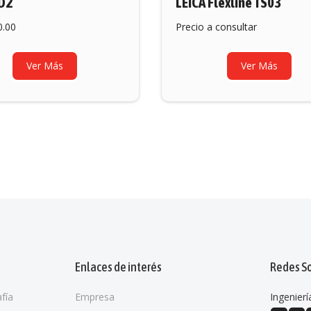
D2
LEICA Flexline TS03
0.00
Precio a consultar
Ver Más
Ver Más
Enlaces de interés
Redes So
afía
Empresa
Ingenierí