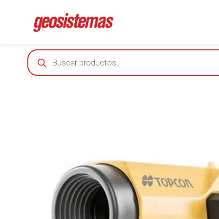
Products
search