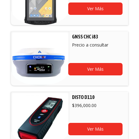
Ver Más
GNSS CHC i83
Precio a consultar
Ver Más
DISTO D110
$
396,000.00
Ver Más