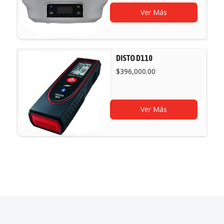
Ver Más
DISTO D110
$
396,000.00
Ver Más