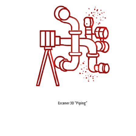
Escaner 3D “Piping”